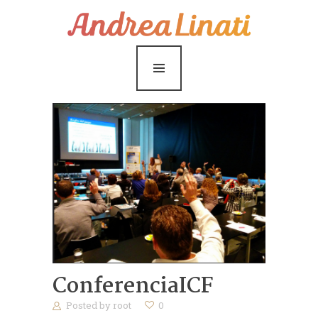
¿Cómo funciona?
Servicios
Coaching Gratis
Conóceme
Contáctame
Blog
ConferenciaICF
Posted by
root
0