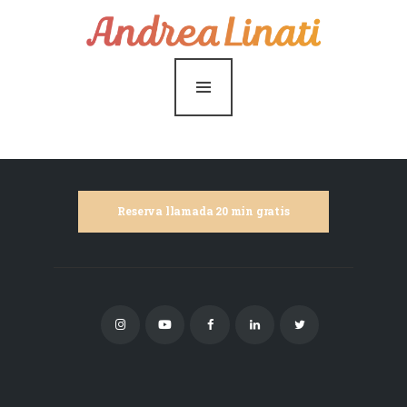
¿Cómo funciona?
Servicios
Coaching Gratis
Conóceme
Contáctame
Reserva llamada 20 min gratis
Blog