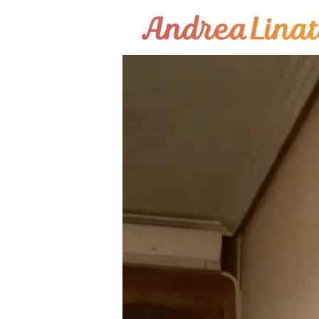
¿Cómo funciona?
Servicios
Coaching Gratis
Conóceme
Contáctame
Blog