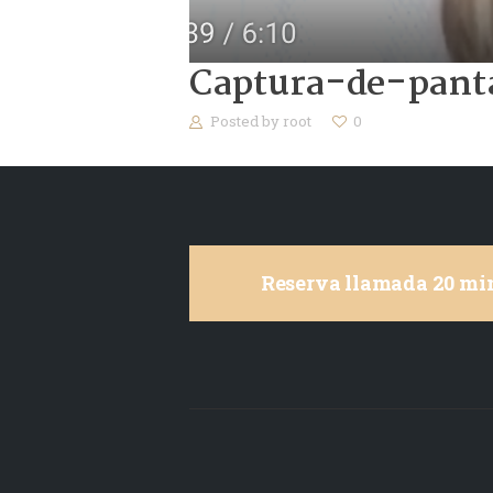
Captura-de-pant
Posted by
root
0
Reserva llamada 20 min