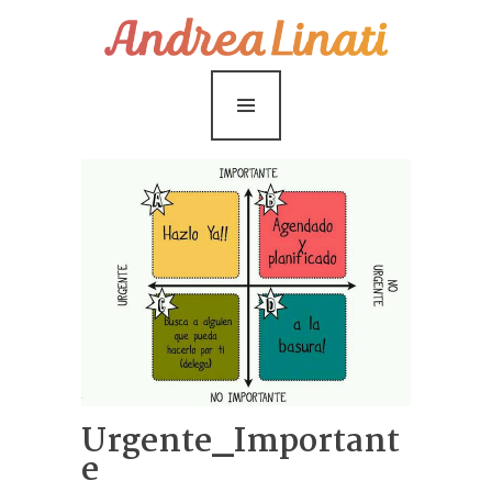
¿Cómo funciona?
Servicios
Coaching Gratis
Conóceme
Contáctame
Blog
Urgente_Important
e