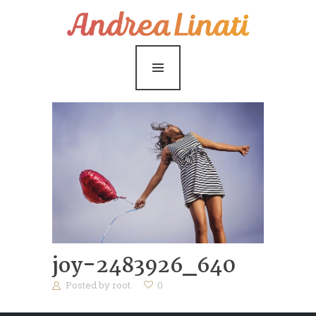
¿Cómo funciona?
Servicios
Coaching Gratis
Conóceme
Contáctame
Blog
joy-2483926_640
Posted by
root
0