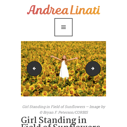
¿Cómo funciona?
Servicios
Coaching Gratis
Conóceme
Contáctame
viaje51
banner-home
Blog
Girl Standing in Field of Sunflowers — Image by
© Bryan F. Peterson/CORBIS
Girl Standing in