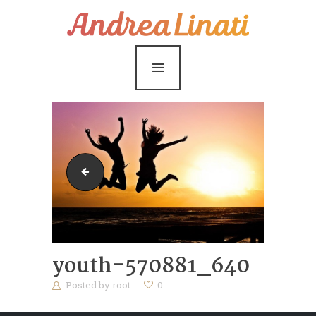
¿Cómo funciona?
Servicios
Coaching Gratis
Conóceme
Contáctame
Conseguir-nuestros-objetivos-por-medio-de-habitos-
Blog
youth-570881_640
Posted by
root
0