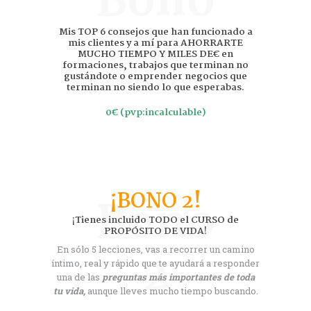
Bono
1
Mis TOP 6 consejos que han funcionado a
mis clientes y a mí para AHORRARTE
MUCHO TIEMPO Y MILES DE€ en
formaciones, trabajos que terminan no
gustándote o emprender negocios que
terminan no siendo lo que esperabas.
0€
(pvp:incalculable)
¡BONO 2!
Bono
¡Tienes incluido TODO el CURSO de
PROPÓSITO DE VIDA!
2
En sólo 5 lecciones, vas a recorrer un camino
íntimo, real y rápido que te ayudará a responder
una de las
preguntas más importantes de toda
tu vida,
aunque lleves mucho tiempo buscando.