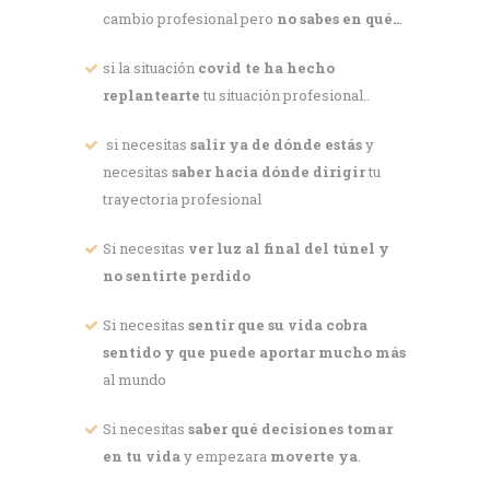
cambio profesional pero
no sabes en qué..
.
si la situación
covid te ha hecho
replantearte
tu situación profesional..
si necesitas
salir ya de dónde estás
y
necesitas
saber hacia dónde dirigir
tu
trayectoria profesional
Si necesitas
ver luz al final del túnel y
no sentirte perdido
Si necesitas
sentir que su vida cobra
sentido y que puede aportar mucho más
al mundo
Si necesitas
saber qué decisiones tomar
en tu vida
y empezara
moverte ya
.