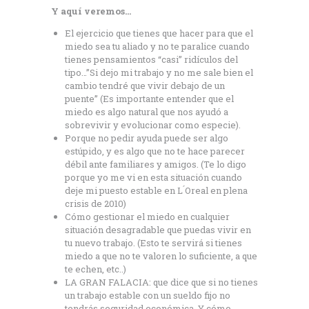
Y aquí veremos…
El ejercicio que tienes que hacer para que el
miedo sea tu aliado y no te paralice cuando
tienes pensamientos “casi” ridículos del
tipo…”Si dejo mi trabajo y no me sale bien el
cambio tendré que vivir debajo de un
puente” (Es importante entender que el
miedo es algo natural que nos ayudó a
sobrevivir y evolucionar como especie).
Porque no pedir ayuda puede ser algo
estúpido, y es algo que no te hace parecer
débil ante familiares y amigos. (Te lo digo
porque yo me vi en esta situación cuando
deje mi puesto estable en L ́Oreal en plena
crisis de 2010)
Cómo gestionar el miedo en cualquier
situación desagradable que puedas vivir en
tu nuevo trabajo. (Esto te servirá si tienes
miedo a que no te valoren lo suficiente, a que
te echen, etc..)
LA GRAN FALACIA: que dice que si no tienes
un trabajo estable con un sueldo fijo no
tendrás seguridad económica. Y cómo