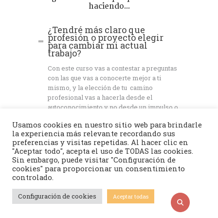
haciendo...
¿Tendré más claro que
profesión o proyecto elegir
para cambiar mi actual
trabajo?
Con este curso vas a contestar a preguntas
con las que vas a conocerte mejor a ti
mismo, y la elección de tu camino
profesional vas a hacerla desde el
autoconocimiento y no desde un impulso o
una corazonada…Y además vas a tener un
Usamos cookies en nuestro sitio web para brindarle
plan de seguimiento para que no se quede
la experiencia más relevante recordando sus
todo en un vago intento.
preferencias y visitas repetidas. Al hacer clic en
"Aceptar todo", acepta el uso de TODAS las cookies.
Sin embargo, puede visitar "Configuración de
¿Cuánto tiempo tengo para
hacer el curso?
cookies" para proporcionar un consentimiento
controlado.
¿Es caro?¿Es barato?
Configuración de cookies
Aceptar todas
¿Le sacaré partido?