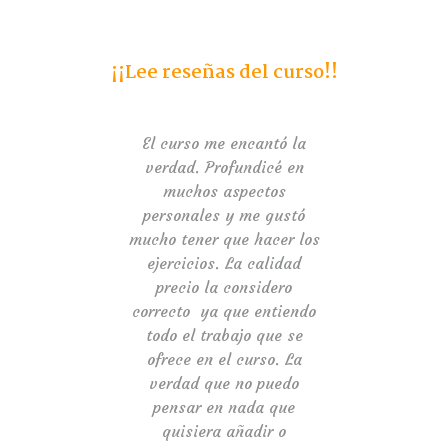
¡¡Lee reseñas del curso!!
y
El curso me encantó la
He
o.
verdad. Profundicé en
y 
oy
muchos aspectos
personales y me gustó
mucho tener que hacer los
f
ejercicios. La calidad
mu
el
precio la considero
s
correcto ya que entiendo
ca
todo el trabajo que se
e
ofrece en el curso. La
Va
ara
verdad que no puedo
pensar en nada que
di
quisiera añadir o
g