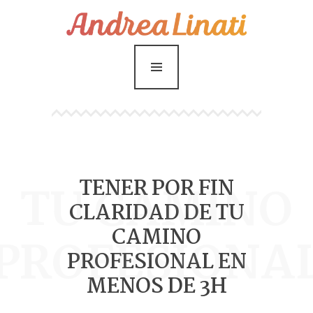
¿Cómo funciona?
Servicios
Coaching Gratis
Conóceme
Contáctame
TENER POR FIN
Blog
TU CAMINO
CLARIDAD DE TU
CAMINO
PROFESIONA
PROFESIONAL EN
MENOS DE 3H