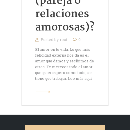
(pareja o
relaciones
amorosas)?
Posted by
root
0
El amor en tu vida. Lo que más
felicidad externa nos da es el
amor que damos y recibimos de
otros. Te mereces todo el amor
que quieras pero como todo, se
tiene que trabajar. Lee más aquí