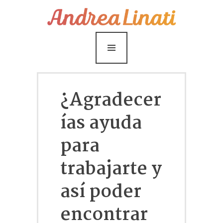
¿Cómo funciona?
Servicios
Coaching Gratis
Conóceme
¿Agradecer
Contáctame
ías ayuda
Blog
para
trabajarte y
así poder
encontrar