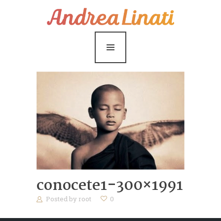
¿Cómo funciona?
Servicios
Coaching Gratis
Conóceme
Contáctame
Blog
conocete1-300×1991
Posted by
root
0